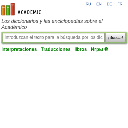
RU
EN
DE
FR
es-academic.com
Los diccionarios y las enciclopedias sobre el
Académico
¡Buscar!
interpretaciones
Traducciones
libros
Игры ⚽